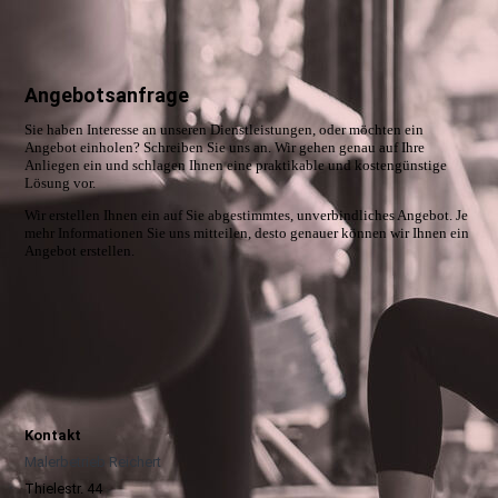
Angebotsanfrage
Sie haben Interesse an unseren Dienstleistungen, oder möchten ein
Angebot einholen? Schreiben Sie uns an. Wir gehen genau auf Ihre
Anliegen ein und schlagen Ihnen eine praktikable und kostengünstige
Lösung vor.
Wir erstellen Ihnen ein auf Sie abgestimmtes, unverbindliches Angebot. Je
mehr Informationen Sie uns mitteilen, desto genauer können wir Ihnen ein
Angebot erstellen.
Kontakt
Malerbetrieb Reichert
Thielestr. 44