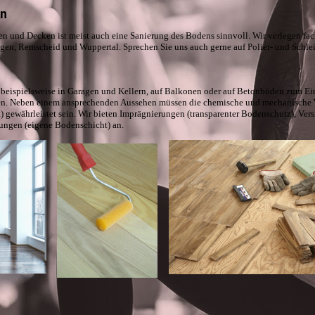
en
 und Decken ist meist auch eine Sanierung des Bodens sinnvoll. Wir verlegen fa
en, Remscheid und Wuppertal. Sprechen Sie uns auch gerne auf Polier- und Schleif
ispielsweise in Garagen und Kellern, auf Balkonen oder auf Betonböden zum Ein
len. Neben einem ansprechenden Aussehen müssen die chemische und mechanische W
t) gewährleistet sein. Wir bieten Imprägnierungen (transparenter Bodenschutz), Ver
ungen (eigene Bodenschicht) an.