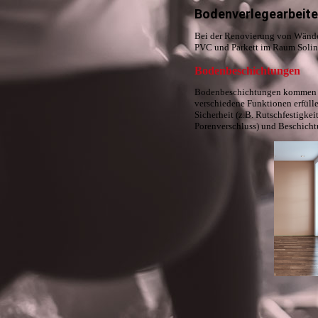
Bodenverlegearbeit
Bei der Renovierung von Wänden
PVC und Parkett im Raum Soling
Bodenbeschichtungen
Bodenbeschichtungen kommen be
verschiedene Funktionen erfül
Sicherheit (z.B. Rutschfestigkei
Porenverschluss) und Beschicht