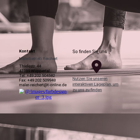
Kontakt
So finden Sie uns
Malerbetrieb Reichert
Thielestr. 44
42389 Wuppertal
Tel: +49 202 504582
Nutzen Sie unseren
Fax: +49 202 509948
interaktiven Lageplan, um
maler-reichert@t-online.de
zu uns zu finden