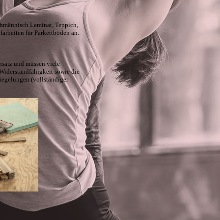
chmännisch Laminat, Teppich,
arbeiten für Parkettböden an.
satz und müssen viele
iderstandfähigkeit sowie die
siegelungen (vollständiger